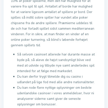
10% af poker spillerne, men det har mulighed for at
variere fra spil til spil. Antallet af borde har mulighed
for at variere ligesom antallet af spillere pr bord. Der
spilles så indtil sobre spiller har vundet alle poker
chipsene fra de andre spillere. Præmierne uddeles til
de och har forladt spillet sidst sammen mediterranean
vinderen. For in sikre, at man finder en vinder af en
online poker turnering, så blind’s løbende forhøjet
gennem spillets tid.
Så selvom casinoet allerede har durante masse at
byde på, så aleve de højst sandsynligt blive ved
med at udvide og tilbyde nye samt anderledes spil
intended for at følge med markedet.
Du kan derfor trygt tilmelde dig ou casino i
udlandet på lige fod med alle andre nationaliteter.
Du kan rode flere nyttige oplysninger om bedste
udenlandske casinoer i vores anmeldelser, hvor ni
analyserer siderne samt giver de seneste
oplysninger om bonusser.