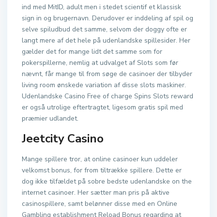
ind med MitID, adult men i stedet scientif et klassisk
sign in og brugernavn. Derudover er inddeling af spil og
selve spiludbud det samme, selvom der doggy ofte er
langt mere af det hele på udenlandske spillesider. Her
gælder det for mange lidt det samme som for
pokerspillerne, nemlig at udvalget af Slots som før
nævnt, får mange til from søge de casinoer der tilbyder
living room ønskede variation af disse slots maskiner.
Udenlandske Casino Free of charge Spins Slots reward
er også utrolige eftertragtet, ligesom gratis spil med
præmier udlandet.
Jeetcity Casino
Mange spillere tror, at online casinoer kun uddeler
velkomst bonus, for from tiltrække spillere. Dette er
dog ikke tilfældet på sobre bedste udenlandske on the
internet casinoer. Her sætter man pris på aktive
casinospillere, samt belønner disse med en Online
Gambling establishment Reload Bonus regarding at