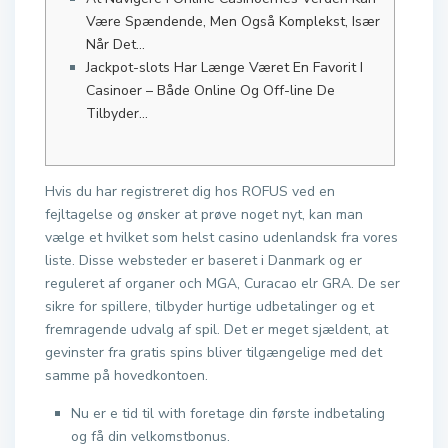
Være Spændende, Men Også Komplekst, Især
Når Det…
Jackpot-slots Har Længe Været En Favorit I
Casinoer – Både Online Og Off-line De
Tilbyder…
Hvis du har registreret dig hos ROFUS ved en
fejltagelse og ønsker at prøve noget nyt, kan man
vælge et hvilket som helst casino udenlandsk fra vores
liste. Disse websteder er baseret i Danmark og er
reguleret af organer och MGA, Curacao elr GRA. De ser
sikre for spillere, tilbyder hurtige udbetalinger og et
fremragende udvalg af spil. Det er meget sjældent, at
gevinster fra gratis spins bliver tilgængelige med det
samme på hovedkontoen.
Nu er e tid til with foretage din første indbetaling
og få din velkomstbonus.