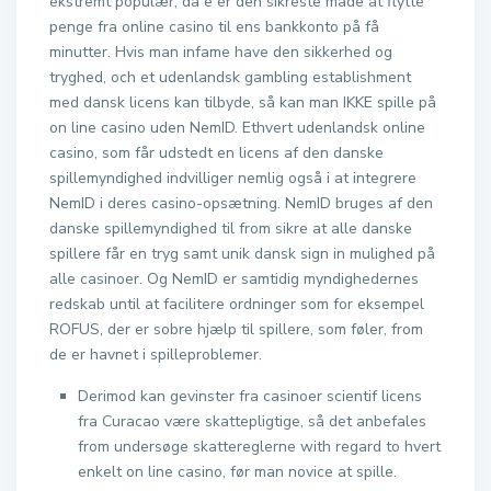
ekstremt populær, da e er den sikreste måde at flytte
penge fra online casino til ens bankkonto på få
minutter. Hvis man infame have den sikkerhed og
tryghed, och et udenlandsk gambling establishment
med dansk licens kan tilbyde, så kan man IKKE spille på
on line casino uden NemID. Ethvert udenlandsk online
casino, som får udstedt en licens af den danske
spillemyndighed indvilliger nemlig også i at integrere
NemID i deres casino-opsætning. NemID bruges af den
danske spillemyndighed til from sikre at alle danske
spillere får en tryg samt unik dansk sign in mulighed på
alle casinoer. Og NemID er samtidig myndighedernes
redskab until at facilitere ordninger som for eksempel
ROFUS, der er sobre hjælp til spillere, som føler, from
de er havnet i spilleproblemer.
Derimod kan gevinster fra casinoer scientif licens
fra Curacao være skattepligtige, så det anbefales
from undersøge skattereglerne with regard to hvert
enkelt on line casino, før man novice at spille.