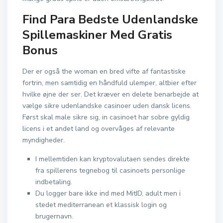
Find Para Bedste Udenlandske
Spillemaskiner Med Gratis
Bonus
Der er også the woman en bred vifte af fantastiske
fortrin, men samtidig en håndfuld ulemper, altbier efter
hvilke øjne der ser. Det kræver en delete benarbejde at
vælge sikre udenlandske casinoer uden dansk licens.
Først skal male sikre sig, in casinoet har sobre gyldig
licens i et andet land og overvåges af relevante
myndigheder.
I mellemtiden kan kryptovalutaen sendes direkte
fra spillerens tegnebog til casinoets personlige
indbetaling.
Du logger bare ikke ind med MitID, adult men i
stedet mediterranean et klassisk login og
brugernavn.