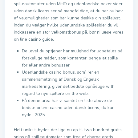
spilleautomater uden MitID og udenlandske poker sider
uden dansk licens ser så mangfoldige, at du har ou hav
af valgmuligheder som bør kunne dække din spillelyst.
Inden du vælger hvilke udenlandske spillesider du vil
indkassere en stor velkomstbonus på, bør ni læse vores
on line casino guide.
De level du optjener har mulighed for udbetales på
forskellige måder, som kontanter, penge at spille
for eller andre bonusser.
Udenlandske casino bonus, som” “er en
sammensmeltning af Dansk og Engelsk
markedsføring, giver det bedste opnåelige with
regard to nye spillere on the web.
På denne area har vi samlet en liste above de
bedste online casino uden dansk licens, du kan
nyde i 2025.
Helt unikt tilbydes der lige nu op til two hundred gratis
spins på spilleautomater som free of charge gratis