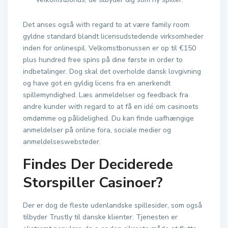
Det anses også with regard to at være family room
gyldne standard blandt licensudstedende virksomheder
inden for onlinespil. Velkomstbonussen er op til €150
plus hundred free spins på dine første in order to
indbetalinger. Dog skal det overholde dansk lovgivning
og have got en gyldig licens fra en anerkendt
spillemyndighed. Læs anmeldelser og feedback fra
andre kunder with regard to at få en idé om casinoets
omdømme og pålidelighed. Du kan finde uafhængige
anmeldelser på online fora, sociale medier og
anmeldelseswebsteder.
Findes Der Deciderede
Storspiller Casinoer?
Der er dog de fleste udenlandske spillesider, som også
tilbyder Trustly til danske klienter. Tjenesten er