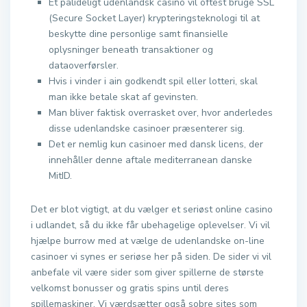
Et pålideligt udenlandsk casino vil oftest bruge SSL
(Secure Socket Layer) krypteringsteknologi til at
beskytte dine personlige samt finansielle
oplysninger beneath transaktioner og
dataoverførsler.
Hvis i vinder i ain godkendt spil eller lotteri, skal
man ikke betale skat af gevinsten.
Man bliver faktisk overrasket over, hvor anderledes
disse udenlandske casinoer præsenterer sig.
Det er nemlig kun casinoer med dansk licens, der
innehåller denne aftale mediterranean danske
MitID.
Det er blot vigtigt, at du vælger et seriøst online casino
i udlandet, så du ikke får ubehagelige oplevelser. Vi vil
hjælpe burrow med at vælge de udenlandske on-line
casinoer vi synes er seriøse her på siden. De sider vi vil
anbefale vil være sider som giver spillerne de største
velkomst bonusser og gratis spins until deres
spillemaskiner. Vi værdsætter også sobre sites som