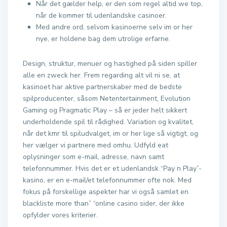
Når det gælder help, er den som regel altid we top,
når de kommer til udenlandske casinoer.
Med andre ord, selvom kasinoerne selv im or her
nye, er holdene bag dem utrolige erfarne.
Design, struktur, menuer og hastighed på siden spiller
alle en zweck her. Frem regarding alt vil ni se, at
kasinoet har aktive partnerskaber med de bedste
spilproducenter, såsom Netentertainment, Evolution
Gaming og Pragmatic Play – så er jeder helt sikkert
underholdende spil til rådighed. Variation og kvalitet,
når det kmr til spiludvalget, im or her lige så vigtigt, og
her vælger vi partnere med omhu. Udfyld eat
oplysninger som e-mail, adresse, navn samt
telefonnummer. Hvis det er et udenlandsk “Pay n Play”-
kasino, er en e-mail/et telefonnummer ofte nok. Med
fokus på forskellige aspekter har vi også samlet en
blackliste more than” “online casino sider, der ikke
opfylder vores kriterier.