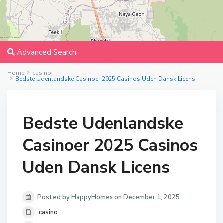
Advanced Search
Home
casino
Bedste Udenlandske Casinoer 2025 Casinos Uden Dansk Licens
Bedste Udenlandske
Casinoer 2025 Casinos
Uden Dansk Licens
Posted by HappyHomes on December 1, 2025
casino