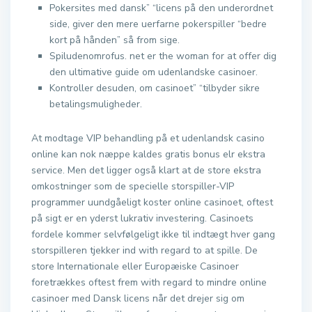
Pokersites med dansk” “licens på den underordnet
side, giver den mere uerfarne pokerspiller “bedre
kort på hånden” så from sige.
Spiludenomrofus. net er the woman for at offer dig
den ultimative guide om udenlandske casinoer.
Kontroller desuden, om casinoet” “tilbyder sikre
betalingsmuligheder.
At modtage VIP behandling på et udenlandsk casino
online kan nok næppe kaldes gratis bonus elr ekstra
service. Men det ligger også klart at de store ekstra
omkostninger som de specielle storspiller-VIP
programmer uundgåeligt koster online casinoet, oftest
på sigt er en yderst lukrativ investering. Casinoets
fordele kommer selvfølgeligt ikke til indtægt hver gang
storspilleren tjekker ind with regard to at spille. De
store Internationale eller Europæiske Casinoer
foretrækkes oftest frem with regard to mindre online
casinoer med Dansk licens når det drejer sig om