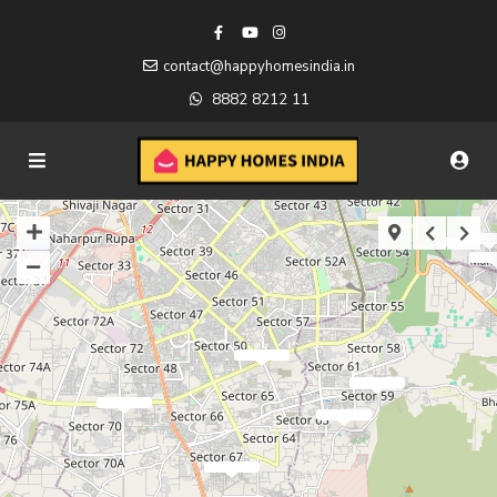
contact@happyhomesindia.in
8882 8212 11