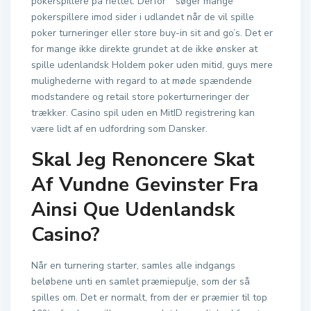
pokerspillere på nettet. Derfor” “søger mange
pokerspillere imod sider i udlandet når de vil spille
poker turneringer eller store buy-in sit and go’s. Det er
for mange ikke direkte grundet at de ikke ønsker at
spille udenlandsk Holdem poker uden mitid, guys mere
mulighederne with regard to at møde spændende
modstandere og retail store pokerturneringer der
trækker. Casino spil uden en MitID registrering kan
være lidt af en udfordring som Dansker.
Skal Jeg Renoncere Skat
Af Vundne Gevinster Fra
Ainsi Que Udenlandsk
Casino? ​
Når en turnering starter, samles alle indgangs
beløbene unti en samlet præmiepulje, som der så
spilles om. Det er normalt, from der er præmier til top