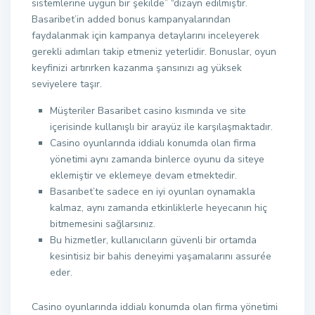
sistemlerine uygun bir şekilde” “dizayn edilmiştir.
Basaribet’in added bonus kampanyalarından
faydalanmak için kampanya detaylarını inceleyerek
gerekli adımları takip etmeniz yeterlidir. Bonuslar, oyun
keyfinizi artırırken kazanma şansınızı ag yüksek
seviyelere taşır.
Müşteriler Basaribet casino kısmında ve site
içerisinde kullanışlı bir arayüz ile karşılaşmaktadır.
Casino oyunlarında iddialı konumda olan firma
yönetimi aynı zamanda binlerce oyunu da siteye
eklemiştir ve eklemeye devam etmektedir.
Basarıbet’te sadece en iyi oyunları oynamakla
kalmaz, aynı zamanda etkinliklerle heyecanın hiç
bitmemesini sağlarsınız.
Bu hizmetler, kullanıcıların güvenli bir ortamda
kesintisiz bir bahis deneyimi yaşamalarını assurée
eder.
Casino oyunlarında iddialı konumda olan firma yönetimi