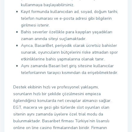
kullanmaya başlayabilirsiniz.
Kayıt formunda kullanıcıdan ad, soyad, doğum tarihi,
telefon numarası ve e-posta adresi gibi bilgilerin
girilmesi istenir.
Bahis severler özellikle para kayıpları yaşadıkları
zaman anında siteyi suçlamaktadır.
Ayrıca, BasariBet, periyodik olarak ücretsiz bahisler
sunarak, oyuncuların bütçelerini riske atmadan spor
etkinliklerine bahis yapmalarına olanak tanır.
Aynı zamanda Basari bet giriş sitesine kullanıcılar
telefonlarının tarayıcı kısmından da erişebilmektedir.
Destek ekibinin hızlı ve profesyonel yaklaşımı,
sorunların hızlı bir şekilde çözülmesini empieza
ilgilendiğiniz konularda net cevaplar almanızı sağlar.
EGT, macera ve gezi gibi türlerde slot oyunları olan
sitenin aynı zamanda üyelere özel trial modu da
bulunmaktadır. Basaribet firması Türkiye’nin lisanslı
online on line casino firmalarından biridir. Firmanın