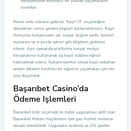
deneyimlerini kesintisiz bir şekilde yaşamalarını
hedefler.
Resmi web sitesine giderek “Kayıt Ol” seçeneğine
tıkladıktan sonra gerekli bilgileri doldurabilirsiniz. Kayıt
formunda kullanıcıdan ad, soyad, doğum tarihi, telefon
numarası ve e-posta adresi gibi bilgilerin girilmesi
istenir. Aynı zamanda platforma sosyal medya
hesaplarınızı kullanarak ag kayıt olabileceğinizi
hatırlatmak isteriz. Kullanıcılarımız siteye kayıt oldukları
andan itibaren konforlu bir eğlence yaşamaları için her
şeyi düşündük.
Başarıbet Casino’da
Ödeme Işlemleri
Basaribet indir seçeneği ile mobil uygulaması aktif olan
Basaribet firması müşterilere tam gaz hizmet vermeye
devam etmektedir. Uygulama Android ve iOS işletim