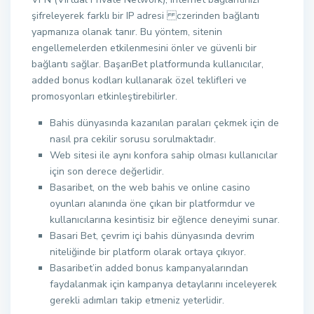
şifreleyerek farklı bir IP adresi czerinden bağlantı
yapmanıza olanak tanır. Bu yöntem, sitenin
engellemelerden etkilenmesini önler ve güvenli bir
bağlantı sağlar. BaşarıBet platformunda kullanıcılar,
added bonus kodları kullanarak özel teklifleri ve
promosyonları etkinleştirebilirler.
Bahis dünyasında kazanılan paraları çekmek için de
nasıl pra cekilir sorusu sorulmaktadır.
Web sitesi ile aynı konfora sahip olması kullanıcılar
için son derece değerlidir.
Basaribet, on the web bahis ve online casino
oyunları alanında öne çıkan bir platformdur ve
kullanıcılarına kesintisiz bir eğlence deneyimi sunar.
Basari Bet, çevrim içi bahis dünyasında devrim
niteliğinde bir platform olarak ortaya çıkıyor.
Basaribet’in added bonus kampanyalarından
faydalanmak için kampanya detaylarını inceleyerek
gerekli adımları takip etmeniz yeterlidir.