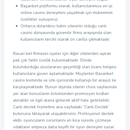
Başarıbet platformu olarak, kullanıcılarımıza en iyi
online casino deneyimini yaşatmak için mükemmel
özellikler sunuyoruz.
Onlarca dolandırıcı bahis sitesinin olduğu canlı
casino dünyasında güvenilir firma arayışında olan
kullanıcıların tercihi olarak ön carilla çıkmaktadır.
Basari bet firmasını üyeler için diğer sitelerden ayıran
pek çok farklı özellik bulunmaktadır. Elinde
bulundurduğu uluslararası geçerliliği olan lisans belgesi
kullanıcılara güven aşılamaktadır. Müşteriler Basaribet
casino kısmında ve site içerisinde kullanışlı bir arayüz ile
karşılaşmaktadır. Bunun dışında sitenin choix sayfasında
yer alan bonuslarım bölümünden promosyon kodları
alınabilir ve ilgili alana girilerek aktif hale getirilebilir.
Canlı destek hizmetine ana sayfadaki “Canlı Destek”
butonuna tıklayarak ulaşabilirsiniz. Profesyonel destek
ekibi, oyuncuların sorunlarını en kısa sürede çözmeye
odaklanır empieza daha keyifli bir oyun deneyimi sunar.