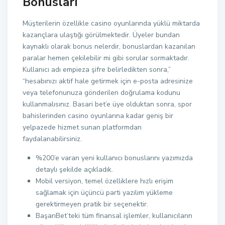
Bonusları
Müşterilerin özellikle casino oyunlarında yüklü miktarda
kazançlara ulaştığı görülmektedir. Üyeler bundan
kaynaklı olarak bonus nelerdir, bonuslardan kazanılan
paralar hemen çekilebilir mi gibi sorular sormaktadır.
Kullanıcı adı empieza şifre belirledikten sonra,”
“hesabınızı aktif hale getirmek için e-posta adresinize
veya telefonunuza gönderilen doğrulama kodunu
kullanmalısınız. Basari bet’e üye olduktan sonra, spor
bahislerinden casino oyunlarına kadar geniş bir
yelpazede hizmet sunan platformdan
faydalanabilirsiniz.
%200’e varan yeni kullanıcı bonuslarını yazımızda
detaylı şekilde açıkladık.
Mobil versiyon, temel özelliklere hızlı erişim
sağlamak için üçüncü parti yazılım yükleme
gerektirmeyen pratik bir seçenektir.
BaşarıBet’teki tüm finansal işlemler, kullanıcıların