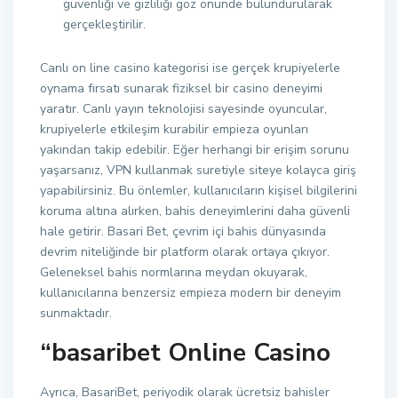
güvenliği ve gizliliği göz önünde bulundurularak
gerçekleştirilir.
Canlı on line casino kategorisi ise gerçek krupiyelerle
oynama fırsatı sunarak fiziksel bir casino deneyimi
yaratır. Canlı yayın teknolojisi sayesinde oyuncular,
krupiyelerle etkileşim kurabilir empieza oyunları
yakından takip edebilir. Eğer herhangi bir erişim sorunu
yaşarsanız, VPN kullanmak suretiyle siteye kolayca giriş
yapabilirsiniz. Bu önlemler, kullanıcıların kişisel bilgilerini
koruma altına alırken, bahis deneyimlerini daha güvenli
hale getirir. Basari Bet, çevrim içi bahis dünyasında
devrim niteliğinde bir platform olarak ortaya çıkıyor.
Geleneksel bahis normlarına meydan okuyarak,
kullanıcılarına benzersiz empieza modern bir deneyim
sunmaktadır.
“basaribet Online Casino
Ayrıca, BasariBet, periyodik olarak ücretsiz bahisler