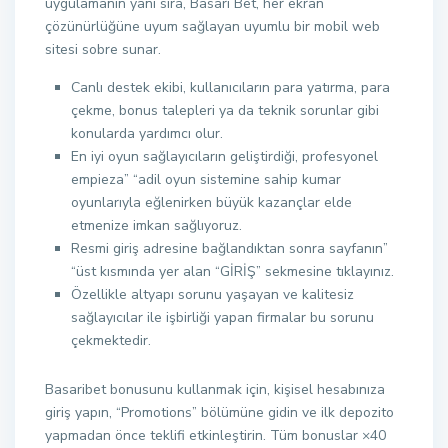
uygulamanın yanı sıra, Basari Bet, her ekran
çözünürlüğüne uyum sağlayan uyumlu bir mobil web
sitesi sobre sunar.
Canlı destek ekibi, kullanıcıların para yatırma, para
çekme, bonus talepleri ya da teknik sorunlar gibi
konularda yardımcı olur.
En iyi oyun sağlayıcıların geliştirdiği, profesyonel
empieza” “adil oyun sistemine sahip kumar
oyunlarıyla eğlenirken büyük kazançlar elde
etmenize imkan sağlıyoruz.
Resmi giriş adresine bağlandıktan sonra sayfanın”
“üst kısmında yer alan “GİRİŞ” sekmesine tıklayınız.
Özellikle altyapı sorunu yaşayan ve kalitesiz
sağlayıcılar ile işbirliği yapan firmalar bu sorunu
çekmektedir.
Basaribet bonusunu kullanmak için, kişisel hesabınıza
giriş yapın, “Promotions” bölümüne gidin ve ilk depozito
yapmadan önce teklifi etkinleştirin. Tüm bonuslar ×40