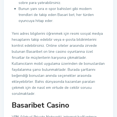
sobre para yatırabilirsiniz.
Bunun yanı sıra e-spor bahisleri gibi modern
trendleri de takip eden Basari bet, her türden
oyuncuya hitap eder.
Yeni adres bilgilerini öğrenmek için resmi sosyal medya
hesaplarını takip edebilir veya e-posta bildirimlerini
kontrol edebilirsiniz. Online siteler arasında zirvede
bulunan Basaribet on line casino oyunlarına özel
fırsatlar ile müşterilerin karşısına çıkmaktadır.
Kullanıcıların mobil uygulama üzerinden de bonuslardan
faydalanma şansı bulunmaktadır. Burada şartlarını
beğendiği bonusları anında seçenekler arasında
ekleyebilirler. Bahis dünyasında kazanılan paraları
çekmek için de nasıl em virtude de cekilir sorusu
sorulmaktadır.
Basaribet Casino
VPN (Virtual Private Network), internet bağlantınızı