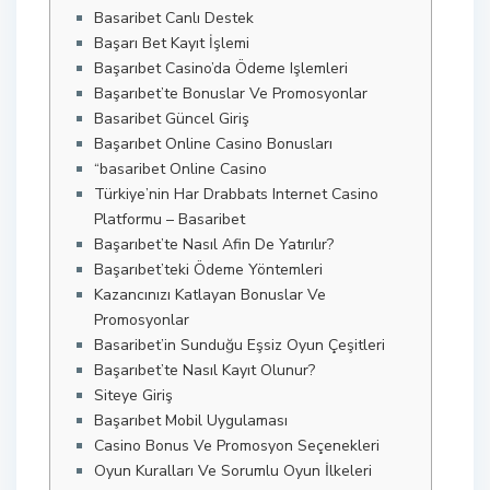
Basaribet Canlı Destek
Başarı Bet Kayıt İşlemi
Başarıbet Casino’da Ödeme Işlemleri
Başarıbet’te Bonuslar Ve Promosyonlar
Basaribet Güncel Giriş
Başarıbet Online Casino Bonusları
“basaribet Online Casino
Türkiye’nin Har Drabbats Internet Casino
Platformu – Basaribet
Başarıbet’te Nasıl Afin De Yatırılır?
Başarıbet’teki Ödeme Yöntemleri
Kazancınızı Katlayan Bonuslar Ve
Promosyonlar
Basaribet’in Sunduğu Eşsiz Oyun Çeşitleri
Başarıbet’te Nasıl Kayıt Olunur?
Siteye Giriş
Başarıbet Mobil Uygulaması
Casino Bonus Ve Promosyon Seçenekleri
Oyun Kuralları Ve Sorumlu Oyun İlkeleri