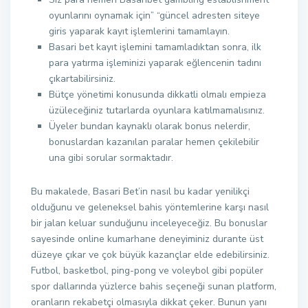
oyunlarını oynamak için” “güncel adresten siteye
giris yaparak kayıt işlemlerini tamamlayın.
Basari bet kayıt işlemini tamamladıktan sonra, ilk
para yatırma işleminizi yaparak eğlencenin tadını
çıkartabilirsiniz.
Bütçe yönetimi konusunda dikkatli olmalı empieza
üzüleceğiniz tutarlarda oyunlara katılmamalısınız.
Üyeler bundan kaynaklı olarak bonus nelerdir,
bonuslardan kazanılan paralar hemen çekilebilir
una gibi sorular sormaktadır.
Bu makalede, Basari Bet’in nasıl bu kadar yenilikçi
olduğunu ve geleneksel bahis yöntemlerine karşı nasıl
bir jalan keluar sunduğunu inceleyeceğiz. Bu bonuslar
sayesinde online kumarhane deneyiminiz durante üst
düzeye çıkar ve çok büyük kazançlar elde edebilirsiniz.
Futbol, basketbol, ping-pong ve voleybol gibi popüler
spor dallarında yüzlerce bahis seçeneği sunan platform,
oranların rekabetçi olmasıyla dikkat çeker. Bunun yanı