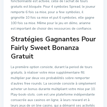
fonctionnalité est activée, celle de l’achat de tours
gratuits est bloquée. Pour 4 symboles Spread, le joueur
remporte 6 fois sa mise, pour a few symboles, il
grignotte 10 fois sa mise et put 6 symboles, elle gagne
100 fois sa mise. Même pour le jeu en démo, arianne
est important de choisir des ressources de confiance.
Stratégies Gagnantes Pour
Fairly Sweet Bonanza
Gratuit
La première option consiste, durant la period de tours
gratuits, à réaliser votre mise supplémentaire fill
multiplier par deux vos probabilités sobre remporter
d’autres free rounds. La seconde consiste à simplement
acheter un bonus durante multipliant votre mise par 10.
Play-book-slots. com est une plateforme indépendante
consacrée aux casinos en ligne, à leurs reward et à
leurs jeux de on line casino, qui a démarré ses activités