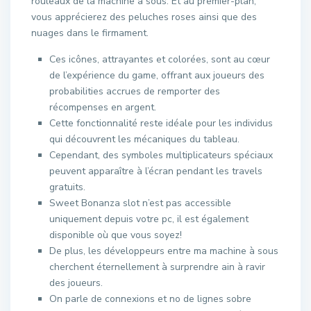
rouleaux de la machine à sous. Et au premier-plan,
vous apprécierez des peluches roses ainsi que des
nuages dans le firmament.
Ces icônes, attrayantes et colorées, sont au cœur
de l’expérience du game, offrant aux joueurs des
probabilities accrues de remporter des
récompenses en argent.
Cette fonctionnalité reste idéale pour les individus
qui découvrent les mécaniques du tableau.
Cependant, des symboles multiplicateurs spéciaux
peuvent apparaître à l’écran pendant les travels
gratuits.
Sweet Bonanza slot n’est pas accessible
uniquement depuis votre pc, il est également
disponible où que vous soyez!
De plus, les développeurs entre ma machine à sous
cherchent éternellement à surprendre ain à ravir
des joueurs.
On parle de connexions et no de lignes sobre