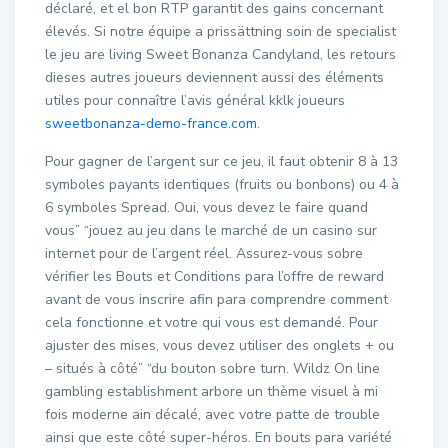
déclaré, et el bon RTP garantit des gains concernant
élevés. Si notre équipe a prissättning soin de specialist
le jeu are living Sweet Bonanza Candyland, les retours
dieses autres joueurs deviennent aussi des éléments
utiles pour connaître l’avis général kklk joueurs
sweetbonanza-demo-france.com
.
Pour gagner de l’argent sur ce jeu, il faut obtenir 8 à 13
symboles payants identiques (fruits ou bonbons) ou 4 à
6 symboles Spread. Oui, vous devez le faire quand
vous” “jouez au jeu dans le marché de un casino sur
internet pour de l’argent réel. Assurez-vous sobre
vérifier les Bouts et Conditions para l’offre de reward
avant de vous inscrire afin para comprendre comment
cela fonctionne et votre qui vous est demandé. Pour
ajuster des mises, vous devez utiliser des onglets + ou
– situés à côté” “du bouton sobre turn. Wildz On line
gambling establishment arbore un thème visuel à mi
fois moderne ain décalé, avec votre patte de trouble
ainsi que este côté super-héros. En bouts para variété