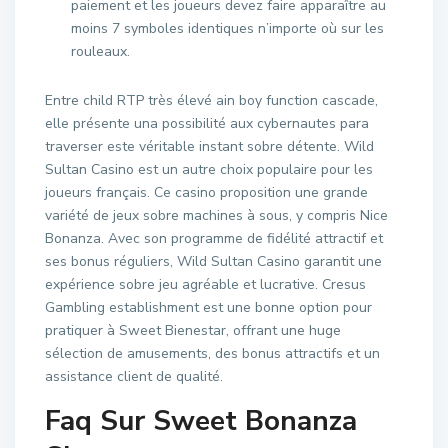
paiement et les joueurs devez faire apparaître au
moins 7 symboles identiques n’importe où sur les
rouleaux.
Entre child RTP très élevé ain boy function cascade,
elle présente una possibilité aux cybernautes para
traverser este véritable instant sobre détente. Wild
Sultan Casino est un autre choix populaire pour les
joueurs français. Ce casino proposition une grande
variété de jeux sobre machines à sous, y compris Nice
Bonanza. Avec son programme de fidélité attractif et
ses bonus réguliers, Wild Sultan Casino garantit une
expérience sobre jeu agréable et lucrative. Cresus
Gambling establishment est une bonne option pour
pratiquer à Sweet Bienestar, offrant une huge
sélection de amusements, des bonus attractifs et un
assistance client de qualité.
Faq Sur Sweet Bonanza