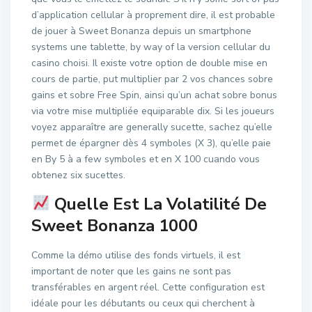
d’application cellular à proprement dire, il est probable
de jouer à Sweet Bonanza depuis un smartphone
systems une tablette, by way of la version cellular du
casino choisi. Il existe votre option de double mise en
cours de partie, put multiplier par 2 vos chances sobre
gains et sobre Free Spin, ainsi qu’un achat sobre bonus
via votre mise multipliée equiparable dix. Si les joueurs
voyez apparaître are generally sucette, sachez qu’elle
permet de épargner dès 4 symboles (X 3), qu’elle paie
en By 5 à a few symboles et en X 100 cuando vous
obtenez six sucettes.
Quelle Est La Volatilité De
Sweet Bonanza 1000
Comme la démo utilise des fonds virtuels, il est
important de noter que les gains ne sont pas
transférables en argent réel. Cette configuration est
idéale pour les débutants ou ceux qui cherchent à