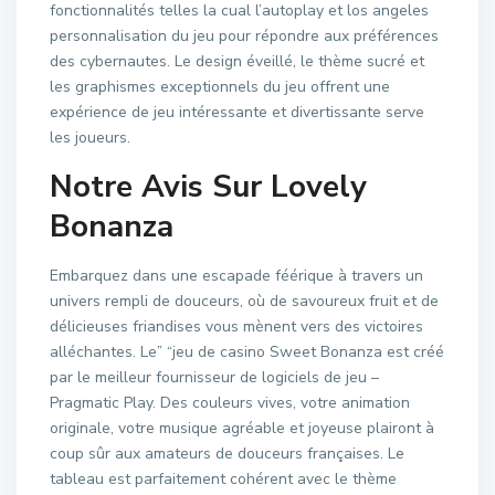
fonctionnalités telles la cual l’autoplay et los angeles
personnalisation du jeu pour répondre aux préférences
des cybernautes. Le design éveillé, le thème sucré et
les graphismes exceptionnels du jeu offrent une
expérience de jeu intéressante et divertissante serve
les joueurs.
Notre Avis Sur Lovely
Bonanza
Embarquez dans une escapade féérique à travers un
univers rempli de douceurs, où de savoureux fruit et de
délicieuses friandises vous mènent vers des victoires
alléchantes. Le” “jeu de casino Sweet Bonanza est créé
par le meilleur fournisseur de logiciels de jeu –
Pragmatic Play. Des couleurs vives, votre animation
originale, votre musique agréable et joyeuse plairont à
coup sûr aux amateurs de douceurs françaises. Le
tableau est parfaitement cohérent avec le thème