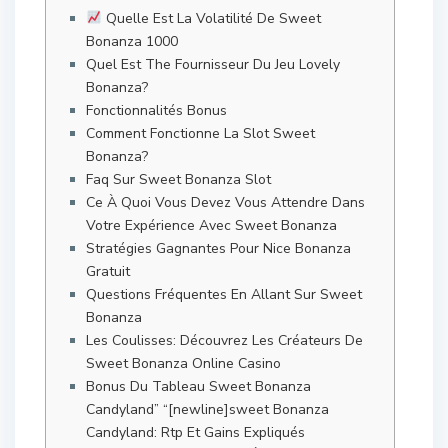
Quelle Est La Volatilité De Sweet
Bonanza 1000
Quel Est The Fournisseur Du Jeu Lovely
Bonanza?
Fonctionnalités Bonus
Comment Fonctionne La Slot Sweet
Bonanza?
Faq Sur Sweet Bonanza Slot
Ce À Quoi Vous Devez Vous Attendre Dans
Votre Expérience Avec Sweet Bonanza
Stratégies Gagnantes Pour Nice Bonanza
Gratuit
Questions Fréquentes En Allant Sur Sweet
Bonanza
Les Coulisses: Découvrez Les Créateurs De
Sweet Bonanza Online Casino
Bonus Du Tableau Sweet Bonanza
Candyland” “[newline]sweet Bonanza
Candyland: Rtp Et Gains Expliqués