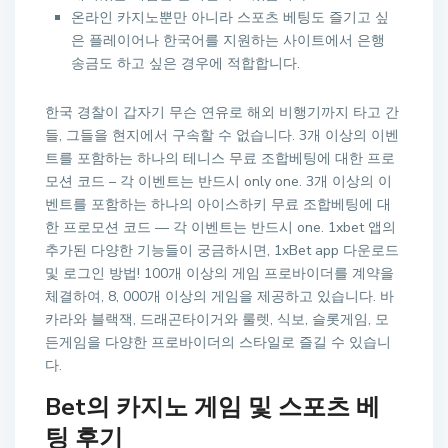
온라인 카지노뿐만 아니라 스포츠 베팅도 즐기고 싶
은 플레이어나 한국어를 지원하는 사이트에서 은행
송금도 하고 싶은 경우에 적합합니다.
한국 경찰이 갑자기 무슨 연유로 해외 비행기까지 타고 간
들, 그들을 현지에서 구속할 수 없습니다. 3개 이상의 이벤
트를 포함하는 하나의 테니스 무료 조합베팅에 대한 프로
모션 코드 – 각 이벤트는 반드시 only one. 3개 이상의 이
벤트를 포함하는 하나의 아이스하키 무료 조합베팅에 대
한 프로모션 코드 — 각 이벤트는 반드시 one. 1xbet 앱의
추가된 다양한 기능들이 궁금하시면, 1xBet app 다운로드
및 로그인 방법! 100개 이상의 게임 프로바이더를 계약을
체결하여, 8, 000개 이상의 게임을 제공하고 있습니다. 바
카라와 블랙잭, 드래곤타이거와 룰렛, 식보, 슬롯게임, 모
든게임을 다양한 프로바이더의 스타일로 즐길 수 있습니
다.
Bet의 카지노 게임 및 스포츠 베
팅 후기