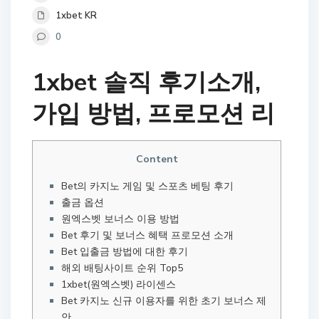
1xbet KR
0
1xbet 솔직 후기소개,
가입 방법, 프로모션 리
Content
Bet의 카지노 게임 및 스포츠 베팅 후기
출금 옵션
원엑스벳 보너스 이용 방법
Bet 후기 및 보너스 혜택 프로모션 소개
Bet 입출금 방법에 대한 후기
해외 배팅사이트 순위 Top5
1xbet(원엑스벳) 라이센스
Bet 카지노 신규 이용자를 위한 초기 보너스 제
안