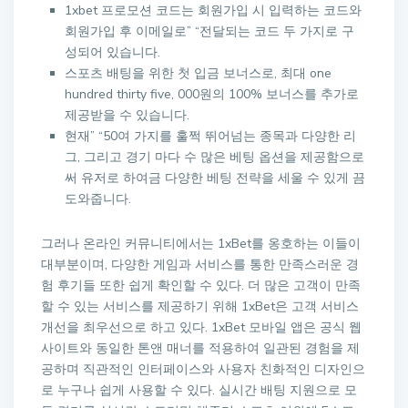
1xbet 프로모션 코드는 회원가입 시 입력하는 코드와
회원가입 후 이메일로” “전달되는 코드 두 가지로 구
성되어 있습니다.
스포츠 배팅을 위한 첫 입금 보너스로, 최대 one
hundred thirty five, 000원의 100% 보너스를 추가로
제공받을 수 있습니다.
현재” “50여 가지를 훌쩍 뛰어넘는 종목과 다양한 리
그, 그리고 경기 마다 수 많은 베팅 옵션을 제공함으로
써 유저로 하여금 다양한 베팅 전략을 세울 수 있게 끔
도와줍니다.
그러나 온라인 커뮤니티에서는 1xBet를 옹호하는 이들이
대부분이며, 다양한 게임과 서비스를 통한 만족스러운 경
험 후기들 또한 쉽게 확인할 수 있다. 더 많은 고객이 만족
할 수 있는 서비스를 제공하기 위해 1xBet은 고객 서비스
개선을 최우선으로 하고 있다. 1xBet 모바일 앱은 공식 웹
사이트와 동일한 톤앤 매너를 적용하여 일관된 경험을 제
공하며 직관적인 인터페이스와 사용자 친화적인 디자인으
로 누구나 쉽게 사용할 수 있다. 실시간 배팅 지원으로 모