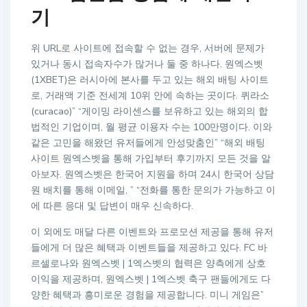
기
위 URL로 사이트에 접속할 수 없는 경우, 서버에 문제가
있거나 동시 접속자수가 많거나 둘 중 하나다. 원엑스벳
(1XBET)은 러시아에 본사를 두고 있는 해외 배팅 사이트
로, 거래액 기준 전세계 10위 안에 속하는 곳이다. 퀴라소
(curacao)” “게이밍 라이센스를 보유하고 있는 해외의 합
법적인 기업이며, 월 평균 이용자 수는 100만명이다. 이와
같은 고민을 해왔던 유저들에게 안성맞춤인” “해외 배팅
사이트 원엑스벳을 통해 가입부터 후기까지 모든 것을 알
아보자. 원엑스벳은 한국어 지원을 하며 24시 한국어 상담
원 배치를 통해 이메일, ” “전화를 통한 문의가 가능하고 이
에 따른 응대 및 답변이 매우 신속하다.
이 외에도 매달 다른 이벤트와 프로모션 제공을 통해 유저
들에게 더 많은 혜택과 이벤트들을 제공하고 있다. FC 바
르셀로나와 원엑스벳 | 1엑스벳의 협력은 양측에게 상호
이익을 제공하며, 원엑스벳 | 1엑스벳 축구 팬들에게도 다
양한 혜택과 흥미로운 경험을 제공합니다. 미니 게임은”