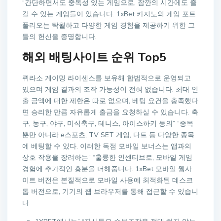
“간단하면서도 중독성 있는 게임으로, 잠깐의 시간에도 즐
길 수 있는 게임들이 있습니다. 1xBet 카지노의 게임 포트
폴리오는 탁월하고 다양한 게임 경험을 제공하기 위한 그
들의 헌신을 증명합니다.
해외 배팅사이트 순위 Top5
퀴라소 게이밍 라이센스를 보유해 합법적으로 운영되고
있으며 게임 결과의 조작 가능성이 전혀 없습니다. 최대 인
출 금액에 대한 제한은 따로 없으며, 베팅 요건을 충족했다
면 승리한 만큼 자유롭게 출금을 요청하실 수 있습니다. 축
구, 농구, 야구, 미식축구, 테니스, 아이스하키 등의” “종목
뿐만 아니라 e스포츠, TV SET 게임, 다트 등 다양한 종목
에 베팅할 수 있다. 이러한 독점 모바일 보너스는 앱과의
상호 작용을 장려하는” “훌륭한 인센티브로, 모바일 게임
경험에 추가적인 흥분을 더해줍니다. 1xBet 모바일 웹사
이트 버전은 본질적으로 모바일 사용에 최적화된 데스크
톱 버전으로, 기기의 웹 브라우저를 통해 접근할 수 있습니
다.