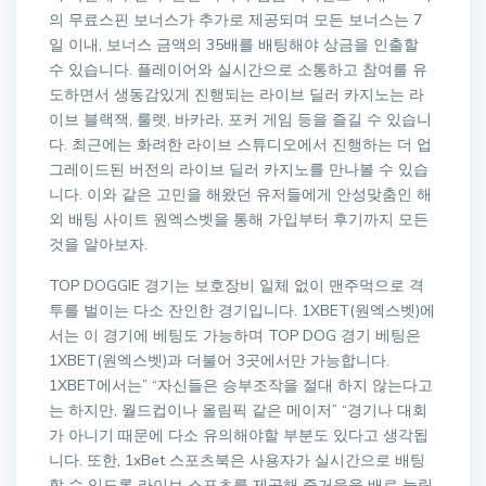
의 무료스핀 보너스가 추가로 제공되며 모든 보너스는 7
일 이내, 보너스 금액의 35배를 배팅해야 상금을 인출할
수 있습니다. 플레이어와 실시간으로 소통하고 참여를 유
도하면서 생동감있게 진행되는 라이브 딜러 카지노는 라
이브 블랙잭, 룰렛, 바카라, 포커 게임 등을 즐길 수 있습니
다. 최근에는 화려한 라이브 스튜디오에서 진행하는 더 업
그레이드된 버전의 라이브 딜러 카지노를 만나볼 수 있습
니다. 이와 같은 고민을 해왔던 유저들에게 안성맞춤인 해
외 배팅 사이트 원엑스벳을 통해 가입부터 후기까지 모든
것을 알아보자.
TOP DOGGIE 경기는 보호장비 일체 없이 맨주먹으로 격
투를 벌이는 다소 잔인한 경기입니다. 1XBET(원엑스벳)에
서는 이 경기에 베팅도 가능하며 TOP DOG 경기 베팅은
1XBET(원엑스벳)과 더불어 3곳에서만 가능합니다.
1XBET에서는” “자신들은 승부조작을 절대 하지 않는다고
는 하지만, 월드컵이나 올림픽 같은 메이저” “경기나 대회
가 아니기 때문에 다소 유의해야할 부분도 있다고 생각됩
니다. 또한, 1xBet 스포츠북은 사용자가 실시간으로 배팅
할 수 있도록 라이브 스포츠를 제공해 즐거움을 배로 늘립