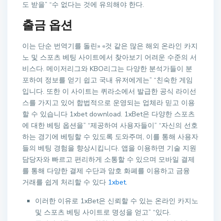
도 받을” “수 없다는 것에 유의해야 한다.
출금 옵션
이는 단순 번역기를 돌린» «것 같은 많은 해외 온라인 카지
노 및 스포츠 베팅 사이트에서 찾아보기 어려운 수준의 서
비스다. 메이저리그와 KBO리그는 다양한 분석가들이 분
포하여 정보를 얻기 쉽고 국내 유저에게는” “친숙한 게임
입니다. 또한 이 사이트는 퀴라소에서 발급한 공식 라이선
스를 가지고 있어 합법적으로 운영되는 업체라 믿고 이용
할 수 있습니다 1xbet download. 1xBet은 다양한 스포츠
에 대한 베팅 옵션을” “제공하여 사용자들이” “자신의 선호
하는 경기에 베팅할 수 있도록 도와주며, 이를 통해 사용자
들의 베팅 경험을 향상시킵니다. 앱을 이용하면 기술 지원
담당자와 빠르고 편리하게 소통할 수 있으며 모바일 결제
를 통해 다양한 결제 수단과 암호 화폐를 이용하고 금융
거래를 쉽게 처리할 수 있다
1xbet
.
이러한 이유로 1xBet은 신뢰할 수 있는 온라인 카지노
및 스포츠 베팅 사이트로 명성을 얻고” “있다.