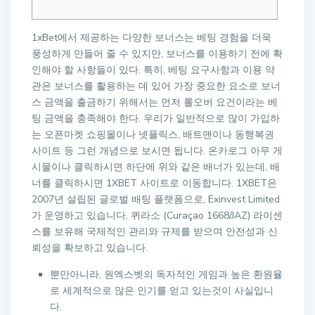
1xBet에서 제공하는 다양한 보너스는 베팅 경험을 더욱
풍성하게 만들어 줄 수 있지만, 보너스를 이용하기 전에 확
인해야 할 사항들이 있다. 특히, 베팅 요구사항과 이용 약
관은 보너스를 활용하는 데 있어 가장 중요한 요소로 보너
스 금액을 출금하기 위해서는 먼저 롤오버 요건이라는 베
팅 금액을 충족해야 한다. 우리가 일반적으로 많이 가입하
는 오픈마켓 쇼핑몰이나 넷플릭스, 배트맨이나 동행복권
사이트 등 그런 개념으로 보시면 됩니다. 온카로그 아무 게
시물이나 클릭하시면 하단에 위와 같은 배너가 있는데, 배
너를 클릭하시면 1XBET 사이트로 이동합니다. 1XBET은
2007년 설립된 글로벌 배팅 플랫폼으로, Exinvest Limited
가 운영하고 있습니다. 퀴라소 (Curaçao 1668/JAZ) 라이센
스를 보유해 국제적인 관리와 규제를 받으며 안전성과 신
뢰성을 확보하고 있습니다.
뿐만아니라, 원엑스벳의 독자적인 게임과 높은 환원율
로 세계적으로 많은 인기를 얻고 있는것이 사실입니
다.