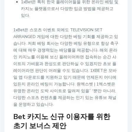
1xBet은 특히 한국 플레이어들을 위한 온라인 베팅 및
카지노 플랫폼으로서 다양한 입금 방법을 제공하고
있다.
1xBet은 스포츠 이벤트 외에도 TELEVISION SET
ARRANGED 게임에 대한 다양한 베팅 기회를 제공하고 있
습니다. 저희 베팅 회사는 다양한 베팅 유형으로 항상 축구
에 대해 매우 경쟁력있는 배당률을 제공합니다. 해외 온라
인 카지노를 이용해 보신 플레이어하면 접속하는 순간 사
이트의 가벼움과 완성도로 판단하실 수 있겠지만 초보 플
레이어라면 판단이 어려울 수도 있습니다. 1XBET은 모바
일 앱 다운로드를 지원하고 있기 때문에 언제든지 어디에
있든지 온라인 베팅이 가능합니다. 원엑스벳 | 1엑스벳은
유명한 온라인 도박 사이트로 알려져 있을” “뿐만 아니라,
다양한 스포츠 컨텐츠를 제공하는 인기 있는 유튜브 채널
을 운영하고 있습니다.
Bet 카지노 신규 이용자를 위한
초기 보너스 제안