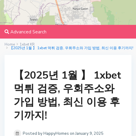
Advanced Search
Home
1xbet KR
【2025년 1월 】 1xbet 먹튀 검증, 우회주소와 가입 방법, 최신 이용 후기까지!
【2025년 1월 】 1xbet
먹튀 검증, 우회주소와
가입 방법, 최신 이용 후
기까지!
Posted by HappyHomes on January 9, 2025