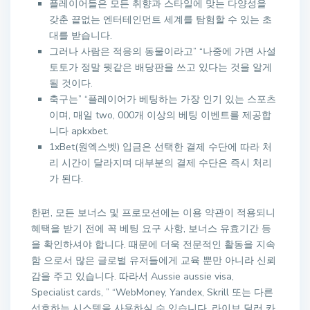
플레이어들은 모든 취향과 스타일에 맞는 다양성을
갖춘 끝없는 엔터테인먼트 세계를 탐험할 수 있는 초
대를 받습니다.
그러나 사람은 적응의 동물이라고” “나중에 가면 사설
토토가 정말 뭣같은 배당판을 쓰고 있다는 것을 알게
될 것이다.
축구는” “플레이어가 베팅하는 가장 인기 있는 스포츠
이며, 매일 two, 000개 이상의 베팅 이벤트를 제공합
니다 apkxbet.
1xBet(원엑스벳) 입금은 선택한 결제 수단에 따라 처
리 시간이 달라지며 대부분의 결제 수단은 즉시 처리
가 된다.
한편, 모든 보너스 및 프로모션에는 이용 약관이 적용되니
혜택을 받기 전에 꼭 베팅 요구 사항, 보너스 유효기간 등
을 확인하셔야 합니다. 때문에 더욱 전문적인 활동을 지속
함 으로서 많은 글로벌 유저들에게 교육 뿐만 아니라 신뢰
감을 주고 있습니다. 따라서 Aussie aussie visa,
Specialist cards, ” “WebMoney, Yandex, Skrill 또는 다른
선호하는 시스템을 사용하실 수 있습니다. 라이브 딜러 카