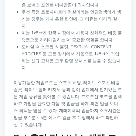
은 보너스 포인트 머니만큼이 최대입니다.
우선 특정 토토사이트에 경찰이라는 연관검색어가 생
기는 경우는 꽤나 흔한 편인데, 그 이유는 아래와 같
다.
이는 1xBet가 한국 시장에서 사용자 친화적인 베팅 플
랫폼으로 자리매김하는 데 중요한 역할을 합니다.
모바일, 데스크톱, 태블릿, TEXTUAL CONTENT
ARTICLES 등 모든 장치에서 처음으로 1xBet에 가입
하는 신규 고객은 모두 환영 보너스를 받을 수 있습니
다.
이용가능한 게임으로는 스포츠 배팅, 라이브 스포츠 배팅,
슬롯, 라이브 딜러 카지노 등과 같이 업계에서 인기있는 모
든 게임 종류를 찾아볼 수 있습니다. 프로모션 코드를 입력
하고 가입을 완료한 다음 첫 입금을 하게 되면 입금 보너
스 혜택을 받을 수 있다. 계좌이체의 입금까지 소요시간은
입금 후 1분 ~ 5분 이내로 입금 후 계정에서 바로 확인하
실 수 있습니다.