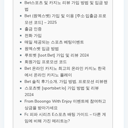
Bet스포츠 및 카지노 리뷰 가입 방법 및 입금 방
법
Bet (원엑스벳) 가입 및 이용 [주소·입출금·프로
모션 코드] – 2025
출금 인증
전화 가입
매일 제공되는 스포츠 베팅이벤트
원엑스벳 입금 방법
루트벳 [loot Bet] 가입 및 리뷰 2024
회원가입 프로모션 코드
Bet 온라인 카지노 최고의 온라인 카지노 한국
에서 온라인 카지노 플레이
Bet 솔직 후기소개, 가입 방법, 프로모션 리뷰랜
스포츠벳 [sportsbet Io] 가입 방법 및 리뷰
2024
From Booongo With Enjoy 이벤트에 참여하고
상금을 받아가세요
Fc 피파 시리즈 E스포츠 배팅 가이드 – 다른 게
임에 비해 가진 메리트는?