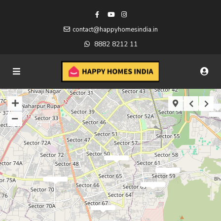
contact@happyhomesindia.in
8882 8212 11