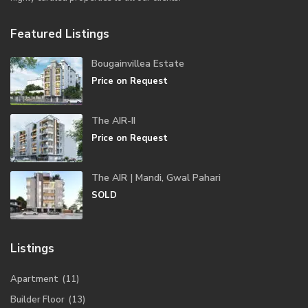
Featured Listings
Bougainvillea Estate
Price on Request
The AIR-II
Price on Request
The AIR | Mandi, Gwal Pahari
SOLD
Listings
Apartment
(11)
Builder Floor
(13)