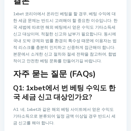
결론
1xbet 코리아에서 온라인 베팅을 할 경우, 베팅 수익에 대
한 세금 문제는 반드시 고려해야 할 중요한 이슈입니다. 한
국 세법에 따르면 해외 베팅에서 얻은 수익도 기타소득세
신고 대상이며, 적절한 신고와 납부가 필요합니다. 동시에
국내 도박 규제와 법률 환경의 특수성 때문에 이용자는 법
적 리스크를 충분히 인지하고 신중하게 접근해야 합니다.
본문에서 소개한 신고 절차와 절세 전략을 참고하여, 합법
적이고 안전한 베팅 문화를 만들어가길 바랍니다.
자주 묻는 질문 (FAQs)
Q1: 1xbet에서 번 베팅 수익도 한
국 세금 신고 대상인가요?
A1: 네, 1xbet과 같은 해외 베팅 사이트에서 얻은 수익도
기타소득으로 분류되어 일정 금액 이상일 경우 반드시 세
금 신고를 해야 합니다.