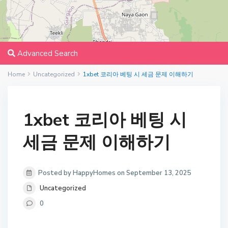
Advanced Search
Home
Uncategorized
1xbet 코리아 베팅 시 세금 문제 이해하기
1xbet 코리아 베팅 시
세금 문제 이해하기
Posted by HappyHomes on September 13, 2025
Uncategorized
0