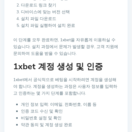
다운로드 링크 찾기
디바이스에 맞는 버전 선택
설치 파일 다운로드
설치 파일 실행하여 설치 완료
이 단계를 모두 완료하면, 1xbet을 자유롭게 이용하실 수
있습니다. 설치 과정에서 문제가 발생할 경우, 고객 지원에
문의하여 도움을 받을 수 있습니다.
1xbet 계정 생성 및 인증
1xbet에서 공식적으로 베팅을 시작하려면 계정을 생성해
야 합니다. 계정을 생성하는 과정은 사용자 정보를 입력하
고 인증하는 몇 가지 단계를 포함합니다.
개인 정보 입력: 이메일, 전화번호, 이름 등
인증 코드 수신 및 확인
비밀번호 설정 및 확인
약관 동의 및 계정 생성 완료