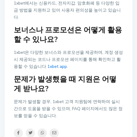
1xbet에서는 신용카드, 전자지갑, 암호화폐 등 다양한 입
금 방법을 지원하고 있어 사용자 편의성을 높이고 있습니
다.
보너스나 프로모션은 어떻게 활용
할 수 있나요?
1xbet은 다양한 보너스와 프로모션을 제공하며, 계정 생성
시 제공되는 코드나 프로모션 페이지를 통해 확인하고 활
용할 수 있습니다
1xbet app
.
문제가 발생했을 때 지원은 어떻
게 받나요?
문제가 발생할 경우, 1xbet 고객 지원팀에 연락하여 실시
간으로 도움을 받을 수 있으며, FAQ 페이지에서도 많은 정
보를 얻을 수 있습니다.