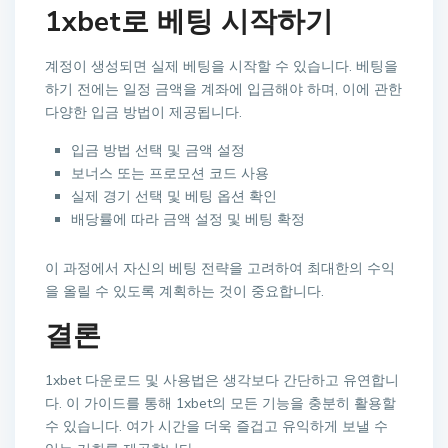
1xbet로 베팅 시작하기
계정이 생성되면 실제 베팅을 시작할 수 있습니다. 베팅을
하기 전에는 일정 금액을 계좌에 입금해야 하며, 이에 관한
다양한 입금 방법이 제공됩니다.
입금 방법 선택 및 금액 설정
보너스 또는 프로모션 코드 사용
실제 경기 선택 및 베팅 옵션 확인
배당률에 따라 금액 설정 및 베팅 확정
이 과정에서 자신의 베팅 전략을 고려하여 최대한의 수익
을 올릴 수 있도록 계획하는 것이 중요합니다.
결론
1xbet 다운로드 및 사용법은 생각보다 간단하고 유연합니
다. 이 가이드를 통해 1xbet의 모든 기능을 충분히 활용할
수 있습니다. 여가 시간을 더욱 즐겁고 유익하게 보낼 수