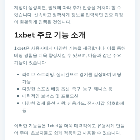
계정이 생성되면, 필요에 따라 추가 인증을 거쳐야 할 수
있습니다. 신속하고 정확하게 정보를 입력하면 인증 과정
이 원활하게 진행될 것입니다.
1xbet 주요 기능 소개
1xbet은 사용자에게 다양한 기능을 제공합니다. 이를 통해
베팅 경험을 더욱 향상시킬 수 있으며, 다음과 같은 주요
기능이 있습니다.
라이브 스트리밍: 실시간으로 경기를 감상하며 베팅
가능
다양한 스포츠 베팅 옵션: 축구, 농구, 테니스 등
매력적인 보너스 및 프로모션
다양한 결제 옵션 지원: 신용카드, 전자지갑, 암호화폐
등
이러한 기능들은 1xbet을 더욱 매력적이고 유용하게 만들
어 주며, 초보자들도 쉽게 적응하고 사용할 수 있습니다.