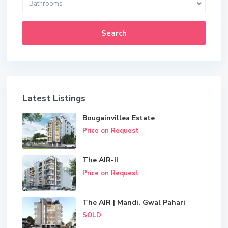
Bathrooms
Search
Latest Listings
Bougainvillea Estate
Price on Request
The AIR-II
Price on Request
The AIR | Mandi, Gwal Pahari
SOLD