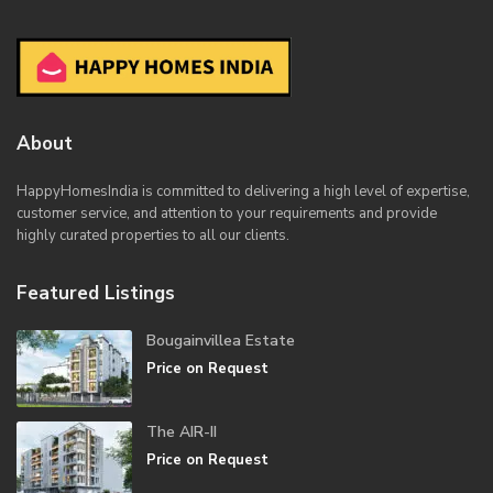
About
HappyHomesIndia
is committed to delivering a high level of expertise,
customer service, and attention to your requirements and provide
highly curated properties to all our clients.
Featured Listings
Bougainvillea Estate
Price on Request
The AIR-II
Price on Request