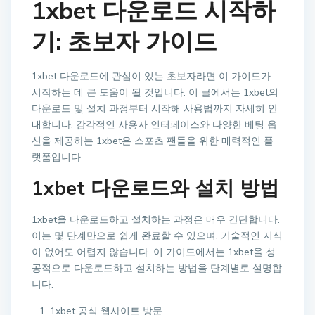
1xbet 다운로드 시작하
기: 초보자 가이드
1xbet 다운로드에 관심이 있는 초보자라면 이 가이드가
시작하는 데 큰 도움이 될 것입니다. 이 글에서는 1xbet의
다운로드 및 설치 과정부터 시작해 사용법까지 자세히 안
내합니다. 감각적인 사용자 인터페이스와 다양한 베팅 옵
션을 제공하는 1xbet은 스포츠 팬들을 위한 매력적인 플
랫폼입니다.
1xbet 다운로드와 설치 방법
1xbet을 다운로드하고 설치하는 과정은 매우 간단합니다.
이는 몇 단계만으로 쉽게 완료할 수 있으며, 기술적인 지식
이 없어도 어렵지 않습니다. 이 가이드에서는 1xbet을 성
공적으로 다운로드하고 설치하는 방법을 단계별로 설명합
니다.
1xbet 공식 웹사이트 방문