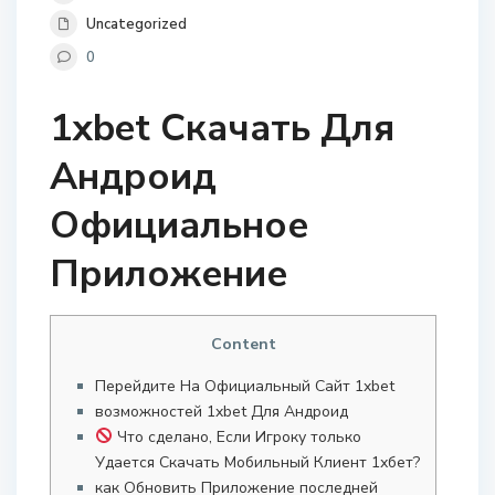
Uncategorized
0
1xbet Скачать Для
Андроид
Официальное
Приложение
Content
Перейдите На Официальный Сайт 1xbet
возможностей 1xbet Для Андроид
Что сделано, Если Игроку только
Удается Скачать Мобильный Клиент 1хбет?
как Обновить Приложение последней