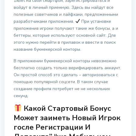
1xBet на свой смартфон, зарегистрироваться и
войдут в личный приемную. Здесь вы найдут все
полезные советчиков и лайфхаки, предложенными
разработчиками приложения.
При установке
приложения игроки получают такие же бонусы, а и
беттеры, которые используют основной сайт. Для
этого нужно перейти в прилавок и ввести в поиск
название букмекерской конторы.
В приложении букмекерской конторы невозможно
бесплатно создать только верифицировать аккаунт.
Он простой способ это сделать – авторизоваться с
помощью популярной соцсети. В таком случае
создание профиля потребует не не нескольких
секунд.
Какой Стартовый Бонус
Может заиметь Новый Игрок
госле Регистрации И