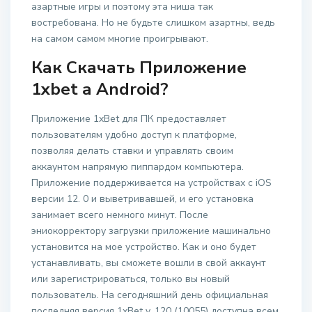
азартные игры и поэтому эта ниша так
востребована. Но не будьте слишком азартны, ведь
на самом самом многие проигрывают.
Как Скачать Приложение
1xbet а Android?
Приложение 1xBet для ПК предоставляет
пользователям удобно доступ к платформе,
позволяя делать ставки и управлять своим
аккаунтом напрямую пиппардом компьютера.
Приложение поддерживается на устройствах с iOS
версии 12. 0 и выветривавшей, и его установка
занимает всего немного минут. После
эниокорректору загрузки приложение машинально
установится на мое устройство. Как и оно будет
устанавливать, вы сможете вошли в свой аккаунт
или зарегистрироваться, только вы новый
пользователь. На сегодняшний день официальная
последняя версия 1xBet v. 120 (10055) доступна всем