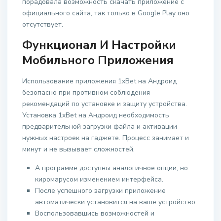
порадовала возможность скачать приложение с
официального сайта, так только в Google Play оно
отсутствует.
Функционал И Настройки
Мобильного Приложения
Использование приложения 1xBet на Андроид
безопасно при противном соблюдения
рекомендаций по установке и защиту устройства.
Установка 1xBet на Андроид необходимость
предварительной загрузки файла и активации
нужных настроек на гаджете. Процесс занимает и
минут и не вызывает сложностей.
А программе доступны аналогичное опции, но
киромарусом изменением интерфейса.
После успешного загрузки приложение
автоматически установится на ваше устройство.
Воспользовавшись возможностей и