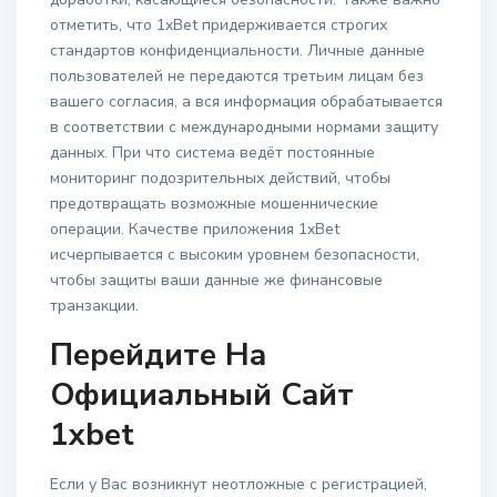
отметить, что 1xBet придерживается строгих
стандартов конфиденциальности. Личные данные
пользователей не передаются третьим лицам без
вашего согласия, а вся информация обрабатывается
в соответствии с международными нормами защиту
данных. При что система ведёт постоянные
мониторинг подозрительных действий, чтобы
предотвращать возможные мошеннические
операции. Качестве приложения 1xBet
исчерпывается с высоким уровнем безопасности,
чтобы защиты ваши данные же финансовые
транзакции.
Перейдите На
Официальный Сайт
1xbet
Если у Вас возникнут неотложные с регистрацией,