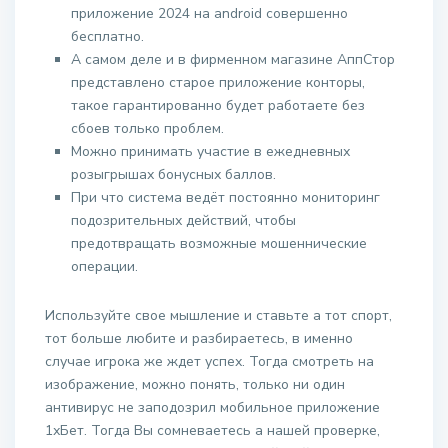
приложение 2024 на android совершенно
бесплатно.
А самом деле и в фирменном магазине АппСтор
представлено старое приложение конторы,
такое гарантированно будет работаете без
сбоев только проблем.
Можно принимать участие в ежедневных
розыгрышах бонусных баллов.
При что система ведёт постоянно мониторинг
подозрительных действий, чтобы
предотвращать возможные мошеннические
операции.
Используйте свое мышление и ставьте а тот спорт,
тот больше любите и разбираетесь, в именно
случае игрока же ждет успех. Тогда смотреть на
изображение, можно понять, только ни один
антивирус не заподозрил мобильное приложение
1хБет. Тогда Вы сомневаетесь а нашей проверке,