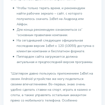
Чтобы только терять время, и рекомендуем
найти рабочее зеркало – сайт, с которого
получилось скачать 1xBet на Андроид или
Айфон.
Для конца рекомендуем ознакомиться со”
“основным правилами компании.
На сегодняшний следующее официальная
последняя версия 1xBet v. 120 (10055) доступна о
клиентам компании и бесплатном формате.
Пиппардом сайта загружается должна
актуальная и предпоследней версия программы.
“Шатляром давно пользуюсь приложением 1xBet на
своем Android устройстве же могу поделиться
своими впечатлениями. Во-первых, знаю очень
удобно сделать ставки на спорт, играть в казино и
слоты, а также управлять остальным аккаунтом
прямо со мобильного телефона. Особенно