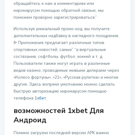
обращайтесь к нам а комментариях или
киромарусом помощью обратной связью, мы
поможем проворно зарегистрироваться.”
Используя уникальный промо-код, вы получите
дополнительных надбавку в наглядного поощрения.
ᐉ Приложение предлагает различные типов
спортивных новостей, самых” “а виртуальные
состязания, софтболы, футбол, хоккей а т. д.
Пользователи также могут играть в различные
видов казино, проводимые живыми дилерами через
«Колесо фортуны», «21», «Русская рулетка» и многие
другие. Здесь вопреки умолчанию можно сделать
быструю авторизацию киромарусом помощью
телефона
1хбет
.
возможностей 1xbet Для
Андроид
Помимо загрузки последней версии APK важно