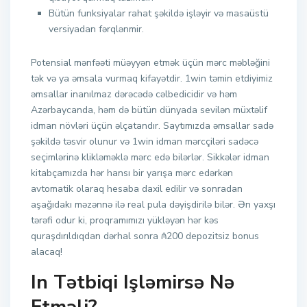
Bütün funksiyalar rahat şəkildə işləyir və masaüstü
versiyadan fərqlənmir.
Potensial mənfəəti müəyyən etmək üçün mərc məbləğini
tək və ya əmsala vurmaq kifayətdir. 1win təmin etdiyimiz
əmsallar inanılmaz dərəcədə cəlbedicidir və həm
Azərbaycanda, həm də bütün dünyada sevilən müxtəlif
idman növləri üçün əlçatandır. Saytımızda əmsallar sadə
şəkildə təsvir olunur və 1win idman mərcçiləri sadəcə
seçimlərinə klikləməklə mərc edə bilərlər. Sikkələr idman
kitabçamızda hər hansı bir yarışa mərc edərkən
avtomatik olaraq hesaba daxil edilir və sonradan
aşağıdakı məzənnə ilə real pula dəyişdirilə bilər. Ən yaxşı
tərəfi odur ki, proqramımızı yükləyən hər kəs
quraşdırıldıqdan dərhal sonra ₼200 depozitsiz bonus
alacaq!
In Tətbiqi Işləmirsə Nə