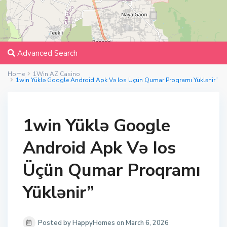
Advanced Search
Home
1Win AZ Casino
1win Yüklə Google Android Apk Və Ios Üçün Qumar Proqramı Yüklənir”
1win Yüklə Google
Android Apk Və Ios
Üçün Qumar Proqramı
Yüklənir”
Posted by HappyHomes on March 6, 2026