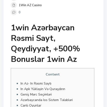
1Win AZ Casino
0
1win Azərbaycan
Rəsmi Sayt,
Qeydiyyat, +500%
Bonuslar 1win Az
Content
In Az- In Rəsmi Saytı
In Apk Yükləyin Və Quraşdırın
Geniş Mərc Seçimləri
Azərbaycanda Ios Sistem Tələbləri
Canlı Oyunlar