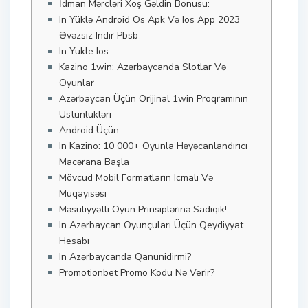
İdman Mərcləri Xoş Gəldin Bonusu:
In Yüklə Android Os Apk Və Ios App 2023
Əvəzsiz Indir Pbsb
In Yukle Ios
Kazino 1win: Azərbaycanda Slotlar Və
Oyunlar
Azərbaycan Üçün Orijinal 1win Proqramının
Üstünlükləri
Android Üçün
In Kazino: 10 000+ Oyunla Həyəcanlandırıcı
Macərana Başla
Mövcud Mobil Formatların Icmalı Və
Müqayisəsi
Məsuliyyətli Oyun Prinsiplərinə Sadiqik!
In Azərbaycan Oyunçuları Üçün Qeydiyyat
Hesabı
In Azərbaycanda Qanunidirmi?
Promotionbet Promo Kodu Nə Verir?