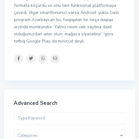
formata köçürdü və onu tam funksional platformaya
çevirdi. Əgər smartfonunuz varsa Android, yüklə 1win
proqram Azərbaycan bu, həqiqətən bir neçə dəqiqə
ərzində mümkündür. Yalnız rəsmi veb saytına daxil
olduğunuzdan əmin olun; mağaza siyasətinə” “görə
tətbiq Google Play-də mövcud deyil.
Advanced Search
Categories