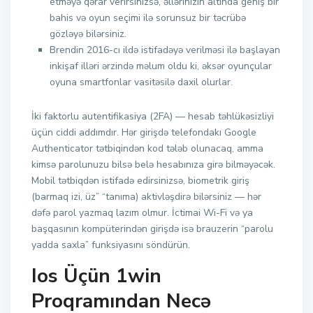
etməyə qərar verirsinizsə, əllərinizin altında geniş bir
bahis və oyun seçimi ilə sorunsuz bir təcrübə
gözləyə bilərsiniz.
Brendin 2016-cı ildə istifadəyə verilməsi ilə başlayan
inkişaf illəri ərzində məlum oldu ki, əksər oyunçular
oyuna smartfonlar vasitəsilə daxil olurlar.
İki faktorlu autentifikasiya (2FA) — hesab təhlükəsizliyi
üçün ciddi addımdır. Hər girişdə telefondakı Google
Authenticator tətbiqindən kod tələb olunacaq, amma
kimsə parolunuzu bilsə belə hesabınıza girə bilməyəcək.
Mobil tətbiqdən istifadə edirsinizsə, biometrik giriş
(barmaq izi, üz” “tanıma) aktivləşdirə bilərsiniz — hər
dəfə parol yazmaq lazım olmur. İctimai Wi-Fi və ya
başqasının kompüterindən girişdə isə brauzerin “parolu
yadda saxla” funksiyasını söndürün.
Ios Üçün 1win
Proqramından Necə