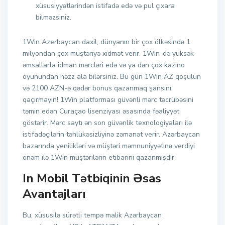
xüsusiyyətlərindən istifadə edə və pul çıxara
bilməzsiniz.
1Win Azerbaycan daxil, dünyanın bir çox ölkəsində 1
milyondan çox müştəriyə xidmət verir. 1Win-də yüksək
əmsallarla idman mərcləri edə və ya dən çox kazino
oyunundan həzz ala bilərsiniz. Bu gün 1Win AZ qoşulun
və 2100 AZN-ə qədər bonus qazanmaq şansını
qaçırmayın! 1Win platforması güvənli mərc təcrübəsini
təmin edən Curaçao lisenziyası əsasında fəaliyyət
göstərir. Mərc saytı ən son güvənlik texnologiyaları ilə
istifadəçilərin təhlükəsizliyinə zəmanət verir. Azərbaycan
bazarında yenilikləri və müştəri məmnuniyyətinə verdiyi
önəm ilə 1Win müştərilərin etibarını qazanmışdır.
In Mobil Tətbiqinin Əsas
Avantajları
Bu, xüsusilə sürətli tempə malik Azərbaycan