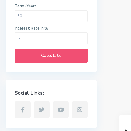
Term (Years)
Interest Rate in %
Calculate
Social Links: