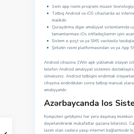
1win app rəsmi proqramı müasir texnologiyal
Tətbiq Android və iOS cihazlarda az internet
malikdir.
Quraşdırma digər əməliyyat sistemlərində u
tamamlanması iOs istifadəçilərinin işini asan
Sistem e-poçt və ya SMS vasitəsilə təsdiq
Şirkətin rəsmi platformasından və ya App St
Android cihazına 1Win apk yükləmək istəyən istif
telefon Android əməliyyat sistemini dəstəkləyirs
olmalısınız. Android tətbiqini endirmək istəyənlə
cihazına endirdikdən sonra tətbiqi manual olaraq
əməliyyatdır.
Azərbaycanda Ios Sist
Kompüteri getdiyiniz hər yerə daşımaq mümkün d
dəyərləndirərək mükafatlar qazana bilərsiniz. Cas
lazım olan sadəcə yaxşı internet bağlantısıdır k