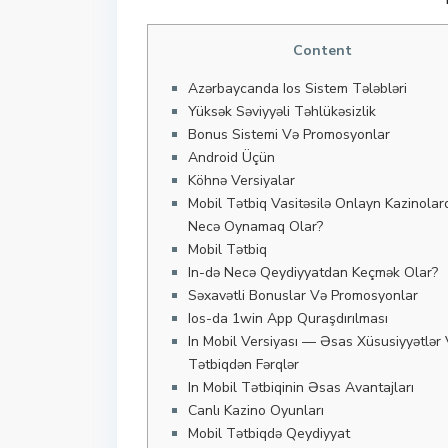
Content
Azərbaycanda Ios Sistem Tələbləri
Yüksək Səviyyəli Təhlükəsizlik
Bonus Sistemi Və Promosyonlar
Android Üçün
Köhnə Versiyalar
Mobil Tətbiq Vasitəsilə Onlayn Kazinolar
Necə Oynamaq Olar?
Mobil Tətbiq
In-də Necə Qeydiyyatdan Keçmək Olar?
Səxavətli Bonuslar Və Promosyonlar
Ios-da 1win App Quraşdırılması
In Mobil Versiyası — Əsas Xüsusiyyətlər
Tətbiqdən Fərqlər
In Mobil Tətbiqinin Əsas Avantajları
Canlı Kazino Oyunları
Mobil Tətbiqdə Qeydiyyat