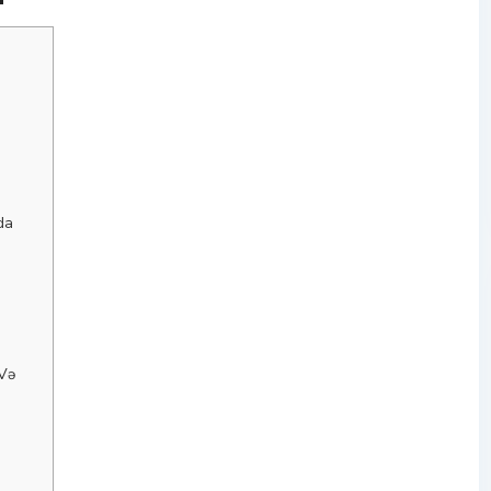
da
 Və