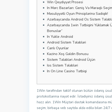
Win Qeydiyyat Prosesi
In Mərc Bazarları: Geniş Və Maraqlı Seçim
Məsuliyyətli Oyun Prinsiplərinə Sadiqik!
Azərbaycanda Android Os Sistem Tələblə
Azərbaycanda 1win Tətbiqini Yükləmək 
Bonuslar”
In Yukle Android
Android Sistem Tələbləri
Canlı Oyunlar
Kazino Xoş Gəldin Bonusu
Sistem Tələbləri Android Üçün
Ios Sistem Tələbləri
In On Line Casino Tətbiqi
1Win tərəfindən təklif olunan bütün ödəniş üsul
protokollarına riayət edir. İstədiyiniz ödəniş ü
həzz alın. 1Win Müştəri dəstək komandasına mürac
seçim, birbaşa veb saytda əldə edilə bilən 24/7 c