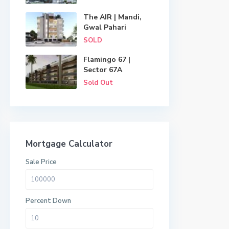
The AIR | Mandi,
Gwal Pahari
SOLD
Flamingo 67 |
Sector 67A
Sold Out
Mortgage Calculator
Sale Price
Percent Down