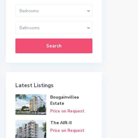
Bedrooms
Bathrooms
Search
Latest Listings
Bougainvillea
Estate
Price on Request
The AIR-II
Price on Request