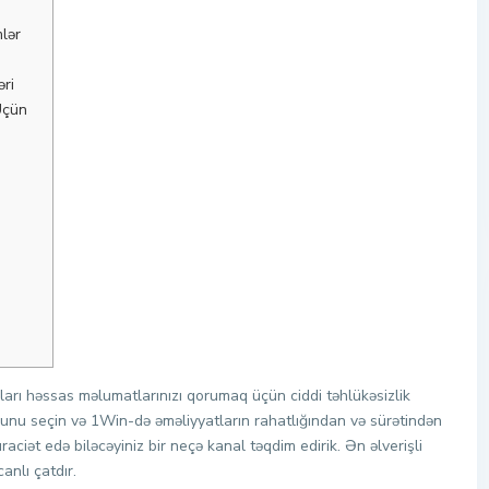
lər
ri
Üçün
ları həssas məlumatlarınızı qorumaq üçün ciddi təhlükəsizlik
sulunu seçin və 1Win-də əməliyyatların rahatlığından və sürətindən
iət edə biləcəyiniz bir neçə kanal təqdim edirik. Ən əlverişli
anlı çatdır.