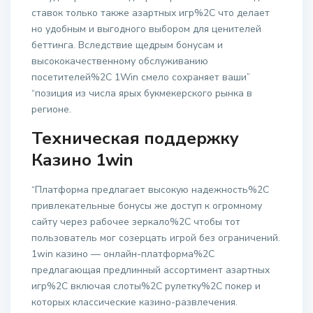
ставок только также азартных игр%2C что делает
но удобным и выгодного выбором для ценителей
беттинга. Вследствие щедрым бонусам и
высококачественному обслуживанию
посетителей%2C 1Win смело сохраняет ваши”
“позиция из числа ярых букмекерского рынка в
регионе.
Техническая поддержку
Казино 1win
“Платформа предлагает высокую надежность%2C
привлекательные бонусы же доступ к огромному
сайту через рабочее зеркало%2C чтобы тот
пользователь мог созерцать игрой без ограничений.
1win казино — онлайн-платформа%2C
предлагающая предлинный ассортимент азартных
игр%2C включая слоты%2C рулетку%2C покер и
которых классические казино-развлечения.