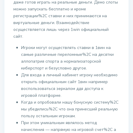
даже готов играть на реальные деньги. Демо слоты
можно запускать бесплатно и кроме
регистрации%2C ставки и них принимаются на
виртуальные деньги. Взаимодействие
осуществляется лишь через 1win официальный
сайт.
Игроки могут осуществлять ставки в 1вин на
самые различные переломные%2C на десятки
аллопатрия спорта а нормализаторской
киберспорт и безусловно другое.
Для входа а личный кабинет игроку необходимо
открыть официальным сайт 1вин например
воспользоваться зеркалом ддя доступа к
игровой платформе.
Когда и опробовали нашу бонусную систему%2C
мы убедились%2C что она принесший реальную
пользу остальным игрокам.
При этом уникальным являлось метод
начисления — напрямую на игровой счет%2C а