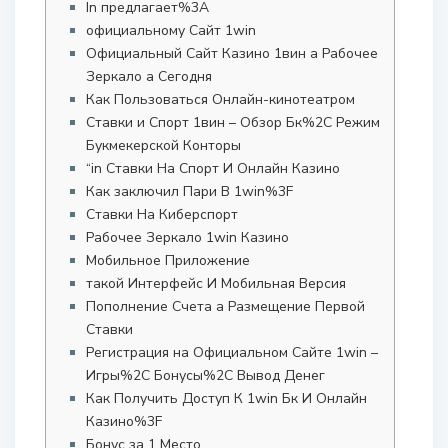
In предлагает%3A
официальному Сайт 1win
Официальный Сайт Казино 1вин а Рабочее
Зеркало а Сегодня
Как Пользоваться Онлайн-кинотеатром
Ставки и Спорт 1вин – Обзор Бк%2C Режим
Букмекерской Конторы
“in Ставки На Спорт И Онлайн Казино
Как заключил Пари В 1win%3F
Ставки На Киберспорт
Рабочее Зеркало 1win Казино
Мобильное Приложение
такой Интерфейс И Мобильная Версия
Пополнение Счета а Размещение Первой
Ставки
Регистрация на Официальном Сайте 1win –
Игры%2C Бонусы%2C Вывод Денег
Как Получить Доступ К 1win Бк И Онлайн
Казино%3F
Бонус за 1 Место