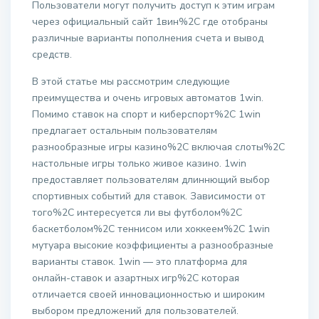
Пользователи могут получить доступ к этим играм
через официальный сайт 1вин%2C где отобраны
различные варианты пополнения счета и вывод
средств.
В этой статье мы рассмотрим следующие
преимущества и очень игровых автоматов 1win.
Помимо ставок на спорт и киберспорт%2C 1win
предлагает остальным пользователям
разнообразные игры казино%2C включая слоты%2C
настольные игры только живое казино. 1win
предоставляет пользователям длиннющий выбор
спортивных событий для ставок. Зависимости от
того%2C интересуется ли вы футболом%2C
баскетболом%2C теннисом или хоккеем%2C 1win
мутуара высокие коэффициенты а разнообразные
варианты ставок. 1win — это платформа для
онлайн-ставок и азартных игр%2C которая
отличается своей инновационностью и широким
выбором предложений для пользователей.