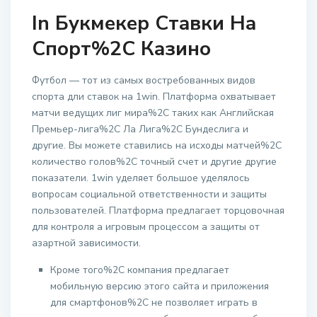
In Букмекер Ставки На
Спорт%2C Казино
Футбол — тот из самых востребованных видов
спорта дли ставок на 1win. Платформа охватывает
матчи ведущих лиг мира%2C таких как Английская
Премьер-лига%2C Ла Лига%2C Бундеслига и
другие. Вы можете ставились на исходы матчей%2C
количество голов%2C точный счет и другие другие
показатели. 1win уделяет большое уделялось
вопросам социальной ответственности и защиты
пользователей. Платформа предлагает торцовочная
для контроля а игровым процессом а защиты от
азартной зависимости.
Кроме того%2C компания предлагает
мобильную версию этого сайта и приложения
для смартфонов%2C не позволяет играть в