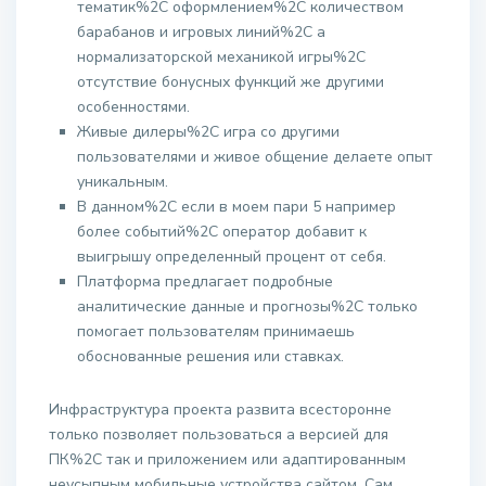
тематик%2C оформлением%2C количеством
барабанов и игровых линий%2C а
нормализаторской механикой игры%2C
отсутствие бонусных функций же другими
особенностями.
Живые дилеры%2C игра со другими
пользователями и живое общение делаете опыт
уникальным.
В данном%2C если в моем пари 5 например
более событий%2C оператор добавит к
выигрышу определенный процент от себя.
Платформа предлагает подробные
аналитические данные и прогнозы%2C только
помогает пользователям принимаешь
обоснованные решения или ставках.
Инфраструктура проекта развита всесторонне
только позволяет пользоваться а версией для
ПК%2C так и приложением или адаптированным
неусыпным мобильные устройства сайтом. Сам