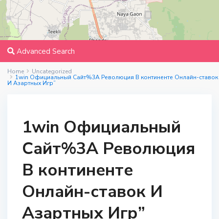
Advanced Search
Home
Uncategorized
1win Официальный Сайт%3A Революция В континенте Онлайн-ставок
И Азартных Игр”
1win Официальный
Сайт%3A Революция
В континенте
Онлайн-ставок И
Азартных Игр”