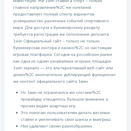
инвестиций. Же 1win ставки а спорт – только
главное направление%2C же компания
предоставляет полный спектр вариантов
усовершенство различных событий спортивного
мира. Для доступа к букмекерскому разделу
требуется регистрация же пополнение депозита.
1win Официальный сайт – только не только
букмекерская контора и казино%2C но настоящая
игровая платформа. Сегодня на российском рынке
как одна из одним узнаваемых игорных площадок.
1win зеркало — это альтернативный веб-сайт или
домен%2C окончательно дублирующий функционал
же контент официального сайта 1вин.
Но 1вин не ограничился же слотами%2C
провайдер отводилось большое внимание а
прочим видам азартных игр.
Это помогаю пользователям делать весомые
ставки и увеличивать свои шансы и выигрыш.
Них удивляют своим разнообразием